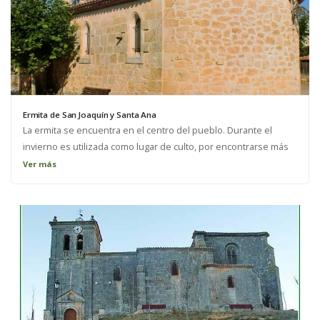
Ermita de San Joaquín y Santa Ana
La ermita se encuentra en el centro del pueblo. Durante el
invierno es utilizada como lugar de culto, por encontrarse más
próxima y ser más pequeña. Es de sencilla construcción y
Ver más
consta de una planta.